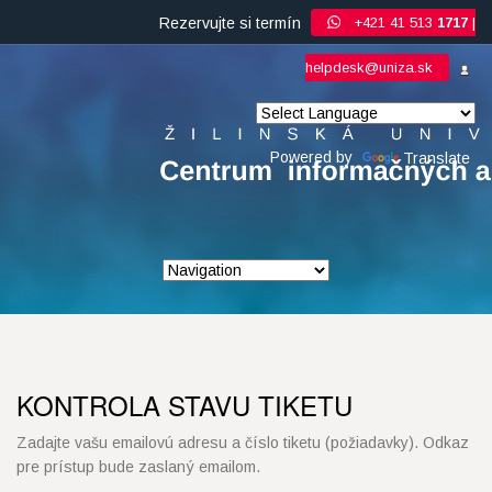
+421 41 513
1717
|
Rezervujte si termín
helpdesk@uniza.sk
Powered by
Translate
KONTROLA STAVU TIKETU
Zadajte vašu emailovú adresu a číslo tiketu (požiadavky). Odkaz
pre prístup bude zaslaný emailom.